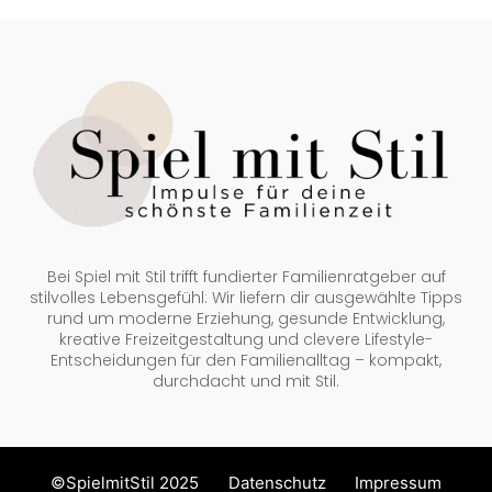
Bei Spiel mit Stil trifft fundierter Familienratgeber auf
stilvolles Lebensgefühl: Wir liefern dir ausgewählte Tipps
rund um moderne Erziehung, gesunde Entwicklung,
kreative Freizeitgestaltung und clevere Lifestyle-
Entscheidungen für den Familienalltag – kompakt,
durchdacht und mit Stil.
©SpielmitStil 2025
Datenschutz
Impressum