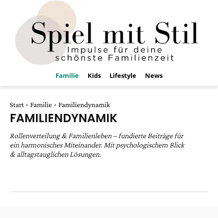
Familie
Kids
Lifestyle
News
Start
Familie
Familiendynamik
FAMILIENDYNAMIK
Rollenverteilung & Familienleben – fundierte Beiträge für
ein harmonisches Miteinander. Mit psychologischem Blick
& alltagstauglichen Lösungen.
DIY
Entertainment
Fitness
Food
Spass
Spiel