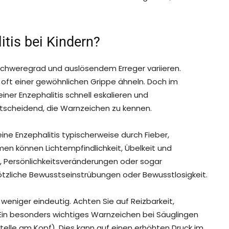
tis bei Kindern?
Schweregrad und auslösendem Erreger variieren.
 oft einer gewöhnlichen Grippe ähneln. Doch im
er Enzephalitis schnell eskalieren und
entscheidend, die Warnzeichen zu kennen.
ine Enzephalitis typischerweise durch Fieber,
en können Lichtempfindlichkeit, Übelkeit und
it, Persönlichkeitsveränderungen oder sogar
ötzliche Bewusstseinstrübungen oder Bewusstlosigkeit.
weniger eindeutig. Achten Sie auf Reizbarkeit,
. Ein besonders wichtiges Warnzeichen bei Säuglingen
telle am Kopf). Dies kann auf einen erhöhten Druck im