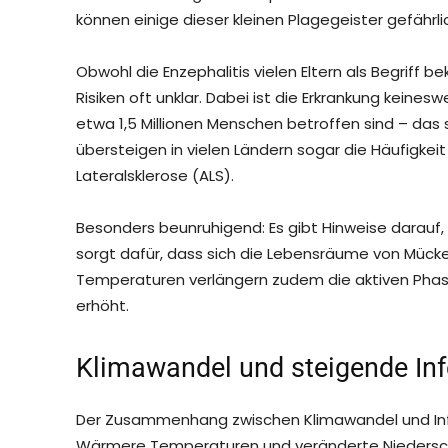
können einige dieser kleinen Plagegeister gefährli
Obwohl die Enzephalitis vielen Eltern als Begrif
Risiken oft unklar. Dabei ist die Erkrankung keines
etwa 1,5 Millionen Menschen betroffen sind – das 
übersteigen in vielen Ländern sogar die Häufigkei
Lateralsklerose (ALS).
Besonders beunruhigend: Es gibt Hinweise darauf,
sorgt dafür, dass sich die Lebensräume von Müc
Temperaturen verlängern zudem die aktiven Phase
erhöht.
Klimawandel und steigende Inf
Der Zusammenhang zwischen Klimawandel und Infe
Wärmere Temperaturen und veränderte Niedersc