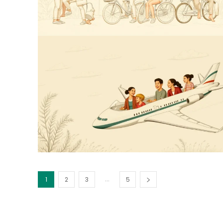
...
1
2
3
5