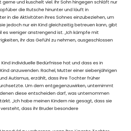
st gerne und kuschelt viel. Ihr Sohn hingegen schläft nur
kopfüber die Rutsche hinunter und läuft in
r in die Aktivitäten ihres Sohnes einzubeziehen, um
 jedoch nur ein Kind gleichzeitig betreuen kann, gibt
eil es weniger anstrengend ist. „Ich kämpfe mit
rigkeiten, ihr das Gefühl zu nehmen, ausgeschlossen
 Kind individuelle Bedürfnisse hat und dass es in
s Kind anzuwenden. Rachel, Mutter einer siebenjährigen
nd Autismus, erzählt, dass ihre Tochter früher
len durchsetzte. Um dem entgegenzuwirken, unternimmt
ei denen diese entscheiden darf, was unternommen
ärkt. „Ich habe meinen Kindern nie gesagt, dass sie
r versteht, dass ihr Bruder besondere