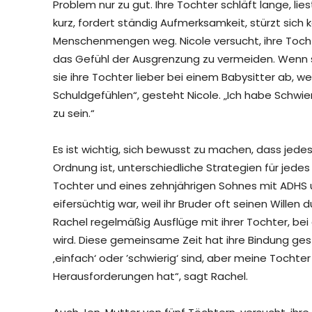
Problem nur zu gut. Ihre Tochter schläft lange, lie
kurz, fordert ständig Aufmerksamkeit, stürzt sich 
Menschenmengen weg. Nicole versucht, ihre Tochte
das Gefühl der Ausgrenzung zu vermeiden. Wenn sie
sie ihre Tochter lieber bei einem Babysitter ab, w
Schuldgefühlen“, gesteht Nicole. „Ich habe Schwie
zu sein.“
Es ist wichtig, sich bewusst zu machen, dass jedes
Ordnung ist, unterschiedliche Strategien für jede
Tochter und eines zehnjährigen Sohnes mit ADHS u
eifersüchtig war, weil ihr Bruder oft seinen Wil
Rachel regelmäßig Ausflüge mit ihrer Tochter, b
wird. Diese gemeinsame Zeit hat ihre Bindung gest
‚einfach‘ oder ’schwierig‘ sind, aber meine Tochte
Herausforderungen hat“, sagt Rachel.