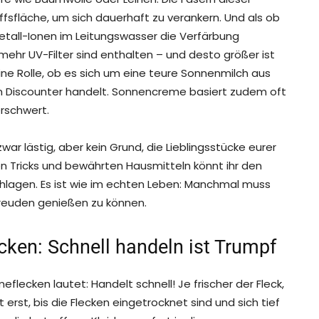
iffsfläche, um sich dauerhaft zu verankern. Und als ob
tall-Ionen im Leitungswasser die Verfärbung
mehr UV-Filter sind enthalten – und desto größer ist
eine Rolle, ob es sich um eine teure Sonnenmilch aus
m Discounter handelt. Sonnencreme basiert zudem oft
erschwert.
ar lästig, aber kein Grund, die Lieblingsstücke eurer
hen Tricks und bewährten Hausmitteln könnt ihr den
chlagen. Es ist wie im echten Leben: Manchmal muss
Freuden genießen zu können.
cken: Schnell handeln ist Trumpf
ecken lautet: Handelt schnell! Je frischer der Fleck,
 erst, bis die Flecken eingetrocknet sind und sich tief