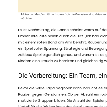
Räuber und Gendarm fördert spielerisch die Fantasie und sozialen Komp
möchten.
Es ist Nachmittag, die Sonne scheint warm auf den
umher, ihre Rufe hallen durch die Luft. „Ich hab di
mit einem roten Band am Arm berührt. Räuber und
ein Spiel voller Spannung, Strategie und Bewegung 
zeitlose Spiel eigentlich genau, und warum ist es g
Kindern eine Freude zu bereiten und gleichzeitig
Die Vorbereitung: Ein Team, ein 
Bevor die wilde Jagd beginnen kann, braucht es ei
Räuber gegen Gendarmen. Ob per Abzählreim oder 
motivierte Gruppen bilden. Die Anzahl der Spieler 
Vorteil für die Räuber kann das Spiel sogar noc