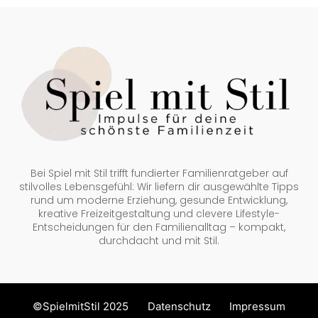
Bei Spiel mit Stil trifft fundierter Familienratgeber auf
stilvolles Lebensgefühl: Wir liefern dir ausgewählte Tipps
rund um moderne Erziehung, gesunde Entwicklung,
kreative Freizeitgestaltung und clevere Lifestyle-
Entscheidungen für den Familienalltag – kompakt,
durchdacht und mit Stil.
©SpielmitStil 2025
Datenschutz
Impressum