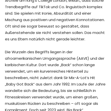
Archive am King’s College London, erklärt, dass solche
Trendbegriffe auf TikTok und Co. linguistisch komplex
sind. Sie spielen mit Ironie, Absurdität und einer
Mischung aus positiven und negativen Konnotationen.
Oft sind sie sogar bewusst so gestaltet, dass
Außenstehende sie nicht verstehen sollen. Das macht
es uns Eltern natürlich nicht gerade leichter.
Die Wurzeln des Begriffs liegen in der
afroamerikanischen Umgangssprache (AAVE) und der
karibischen Kultur. Dort wurde „Back“ schon lange
verwendet, um ein kurvenreiches Hinterteil zu
beschreiben, nicht zuletzt dank Sir Mix-A-Lot’s Hit
„Baby Got Back“ aus dem Jahr 1992. Im Laufe der Jahre
wandelte sich die Bedeutung, bis sie schließlich in
Fitnesskreisen verwendet wurde, um einen großen,
muskulösen Rücken zu beschreiben – oft sogar als
Kompliment. Doch seit 2023 wird „Big Back“