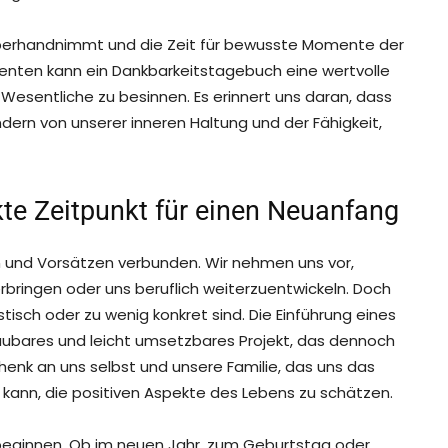
 überhandnimmt und die Zeit für bewusste Momente der
enten kann ein Dankbarkeitstagebuch eine wertvolle
Wesentliche zu besinnen. Es erinnert uns daran, dass
ern von unserer inneren Haltung und der Fähigkeit,
kte Zeitpunkt für einen Neuanfang
n und Vorsätzen verbunden. Wir nehmen uns vor,
erbringen oder uns beruflich weiterzuentwickeln. Doch
istisch oder zu wenig konkret sind. Die Einführung eines
ubares und leicht umsetzbares Projekt, das dennoch
chenk an uns selbst und unsere Familie, das uns das
 kann, die positiven Aspekte des Lebens zu schätzen.
zu beginnen. Ob im neuen Jahr, zum Geburtstag oder