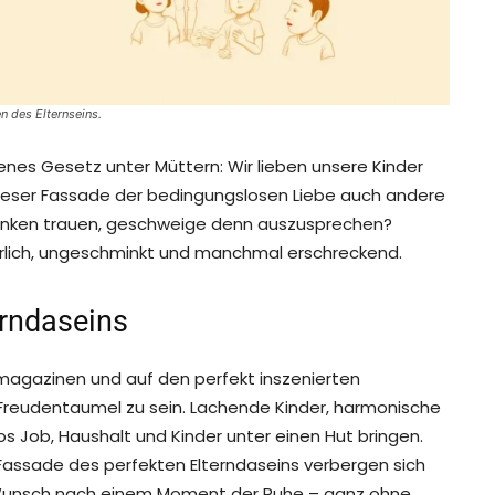
en des Elternseins.
chenes Gesetz unter Müttern: Wir lieben unsere Kinder
r dieser Fassade der bedingungslosen Liebe auch andere
denken trauen, geschweige denn auszusprechen?
rlich, ungeschminkt und manchmal erschreckend.
erndaseins
zmagazinen und auf den perfekt inszenierten
r Freudentaumel zu sein. Lachende Kinder, harmonische
s Job, Haushalt und Kinder unter einen Hut bringen.
r Fassade des perfekten Elterndaseins verbergen sich
Wunsch nach einem Moment der Ruhe – ganz ohne