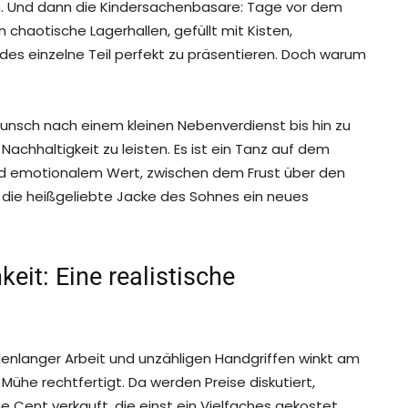
en. Und dann die Kindersachenbasare: Tage vor dem
chaotische Lagerhallen, gefüllt mit Kisten,
des einzelne Teil perfekt zu präsentieren. Doch warum
Wunsch nach einem kleinen Nebenverdienst bis hin zu
Nachhaltigkeit zu leisten. Es ist ein Tanz auf dem
d emotionalem Wert, zwischen dem Frust über den
die heißgeliebte Jacke des Sohnes ein neues
it: Eine realistische
ndenlanger Arbeit und unzähligen Handgriffen winkt am
 Mühe rechtfertigt. Da werden Preise diskutiert,
 Cent verkauft, die einst ein Vielfaches gekostet