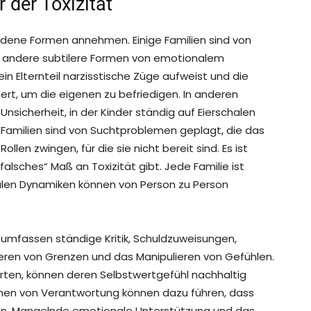
 der Toxizität
edene Formen annehmen. Einige Familien sind von
 andere subtilere Formen von emotionalem
 ein Elternteil narzisstische Züge aufweist und die
iert, um die eigenen zu befriedigen. In anderen
nsicherheit, in der Kinder ständig auf Eierschalen
 Familien sind von Suchtproblemen geplagt, die das
len zwingen, für die sie nicht bereit sind. Es ist
„falsches“ Maß an Toxizität gibt. Jede Familie ist
nalen Dynamiken können von Person zu Person
 umfassen ständige Kritik, Schuldzuweisungen,
ren von Grenzen und das Manipulieren von Gefühlen.
bwerten, können deren Selbstwertgefühl nachhaltig
en von Verantwortung können dazu führen, dass
hlen. Mangelnde emotionale Unterstützung und das