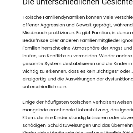
Die unterschiedlichen Gesichter
Toxische Familiendynamiken können viele verschi
offener Aggression und Gewalt geprägt, während
Missbrauch praktizieren. Es gibt Familien, in denen
Bedürfnisse aller anderen Familienmitglieder ignor
Familien herrscht eine Atmosphäre der Angst und U
laufen, um Konflikte zu vermeiden. Wieder andere
gesamte System destabilisieren und die Kinder in Rol
wichtig zu erkennen, dass es kein „richtiges“ oder 
einzigartig, und die Auswirkungen der dysfunktio
unterschiedlich sein.
Einige der häufigsten toxischen Verhaltensweisen
mangelnde emotionale Unterstützung, das Ignorie
Eltern, die ihre Kinder ständig kritisieren oder a
schädigen. Schuldzuweisungen und das Übernehm
Kinder sich ständig schuldig und unzulänglich fü