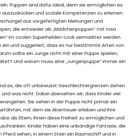
keln. Puppen sind dafür ideal, denn sie ermöglichen es
le auszudrücken und soziale Kompetenzen zu erlernen.
 Dschungel aus vorgefertigten Meinungen und
Puppen, die entweder als „Mädchenpuppen“ mit rosa
pen“ im coolen Superhelden-Look vermarktet werden.
 ein und suggeriert, dass es nur bestimmte Arten von
arum sollte ein Junge nicht mit einer Puppe spielen,
staltet? Und warum muss eine „Jungenpuppe“ immer ein
 sind es, die oft unbewusst Geschlechtergrenzen ziehen
t und was nicht. Dabei übersehen wir, dass Kinder viel
angehen. Sie sehen in der Puppe nicht primär ein
efährten, mit dem sie Abenteuer erleben und ihre
be als Eltern, ihnen diese Freiheit zu ermöglichen und
zuschränken. Kinder haben eine unbändige Fantasie, die
n Pferd sehen, in einem Stein ein Raumschiff und in