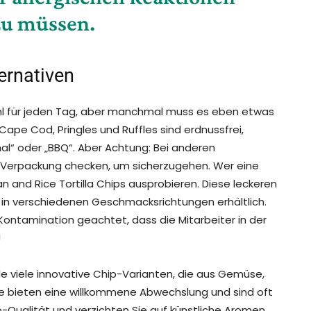
zu müssen.
ernativen
hl für jeden Tag, aber manchmal muss es eben etwas
, Cape Cod, Pringles und Ruffles sind erdnussfrei,
nal“ oder „BBQ“. Aber Achtung: Bei anderen
 Verpackung checken, um sicherzugehen. Wer eine
n and Rice Tortilla Chips ausprobieren. Diese leckeren
d in verschiedenen Geschmacksrichtungen erhältlich.
 Kontamination geachtet, dass die Mitarbeiter in der
!
weile viele innovative Chip-Varianten, die aus Gemüse,
se bieten eine willkommene Abwechslung und sind oft
o-Qualität und verzichten Sie auf künstliche Aromen