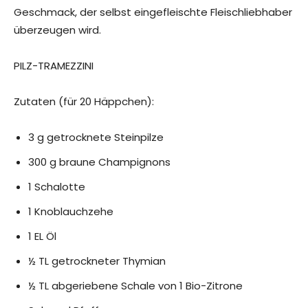
Geschmack, der selbst eingefleischte Fleischliebhaber
überzeugen wird.
PILZ-TRAMEZZINI
Zutaten (für 20 Häppchen):
3 g getrocknete Steinpilze
300 g braune Champignons
1 Schalotte
1 Knoblauchzehe
1 EL Öl
½ TL getrockneter Thymian
½ TL abgeriebene Schale von 1 Bio-Zitrone