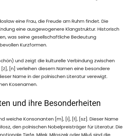
dosław eine Frau, die Freude am Ruhm findet. Die
Endung eine ausgewogenere Klangstruktur. Historisch
men, was seine gesellschaftliche Bedeutung
ebevollen Kurzformen.
hön) und zeigt die kulturelle Verbindung zwischen
], [ż], [n] verleihen diesem Namen eine besondere
eser Name in der polnischen Literatur verewigt.
ichen Kosenamen.
n und ihre Besonderheiten
 weiche Konsonanten [m], [i], [ł], [sz]. Dieser Name
z, den polnischen Nobelpreisträger für Literatur. Die
otionale Tiefe. Miłek, Miłoszek oder Miluś sind die