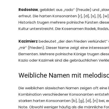
Radosław
, gebildet aus „rado“ (Freude) und „s
erfreut. Die harten Konsonanten [r], [d], [s], [ł]
Historisch trugen mehrere polnische Fürsten die
Kultur unterstreicht. Die Kosenamen Radek, Radz
Kazimierz
bedeutet „der den Frieden verkündet“ 
„mir“ (Frieden). Dieser Name zeigt eine interessant
Elementen. Mehrere polnische Könige trugen diese
Kazio oder Kazimek sind die gebräuchlichen Verkl
Weibliche Namen mit melodis
Die weiblichen slawischen Namen zeigen oft eine 
Kombination verschiedener Konsonanten entsteh
starken harten Konsonanten [b], [g], [d], [n] bei,
Note. Obwohl weniger häufig als die männliche Fo