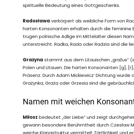
spirituelle Bedeutung eines Gottgeschenks.
Radosława
verkörpert als weibliche Form von Ra
harten Konsonanten erhalten durch die feminine 
trugen polnische Adlige im Mittelalter diesen Na
unterstreicht. Radka, Rada oder Radzia sind die li
Grażyna
stammt aus dem Litauischen „gražus“ (sc
Polen und Litauen. Die harten Konsonanten [g], [r
Präsenz. Durch Adam Mickiewicz‘ Dichtung wurde di
Grażynka, Graża oder Grzesia sind die gebräuchl
Namen mit weichen Konsonante
Miłosz
bedeutet „der Liebe“ und zeigt durchgehend
gewann besondere Berühmtheit durch Czesław Miłos
weiche Klangstruktur vermittelt Zärtlichkeit und em