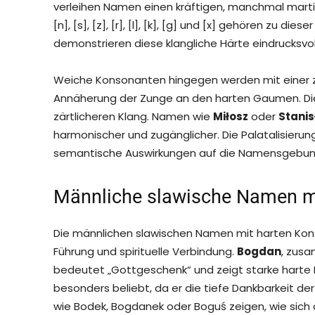
verleihen Namen einen kräftigen, manchmal martialisc
[n], [s], [z], [r], [l], [k], [g] und [x] gehören zu di
demonstrieren diese klangliche Härte eindrucksvol
Weiche Konsonanten hingegen werden mit einer zusä
Annäherung der Zunge an den harten Gaumen. Die
zärtlicheren Klang. Namen wie
Miłosz
oder
Stani
harmonischer und zugänglicher. Die Palatalisierun
semantische Auswirkungen auf die Namensgebun
Männliche slawische Namen mi
Die männlichen slawischen Namen mit harten Kons
Führung und spirituelle Verbindung.
Bogdan
, zus
bedeutet „Gottgeschenk“ und zeigt starke harte K
besonders beliebt, da er die tiefe Dankbarkeit de
wie Bodek, Bogdanek oder Boguś zeigen, wie sich 