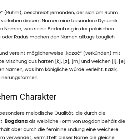
ław“ (Ruhm), beschreibt jemanden, der sich am Ruhm
, [w] verleihen diesem Namen eine besondere Dynamik.
sen Namen, was seine Bedeutung in der polnischen
iu oder Raduś machen den Namen alltags tauglich.
und vereint möglicherweise „kazać“ (verkünden) mit
e Mischung aus harten [k], [z], [m] und weichen [i], [e]
n Namen, was ihm königliche Würde verleiht. Kazik,
einerungsformen.
chem Charakter
besondere melodische Qualität, die durch die
t.
Bogdana
als weibliche Form von Bogdan behält die
 erhält aber durch die feminine Endung eine weichere
rm verwendet, vermittelt dieser Name die gleiche