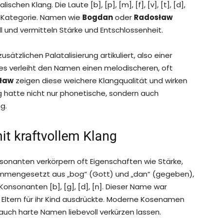
hen Klang. Die Laute [b], [p], [m], [f], [v], [t], [d],
eser Kategorie. Namen wie
Bogdan
oder
Radosław
l und vermitteln Stärke und Entschlossenheit.
tzlichen Palatalisierung artikuliert, also einer
s verleiht den Namen einen melodischeren, oft
sław
zeigen diese weichere Klangqualität und wirken
g hatte nicht nur phonetische, sondern auch
g.
t kraftvollem Klang
onanten verkörpern oft Eigenschaften wie Stärke,
ammengesetzt aus „bog“ (Gott) und „dan“ (gegeben),
onsonanten [b], [g], [d], [n]. Dieser Name war
r Eltern für ihr Kind ausdrückte. Moderne Kosenamen
auch harte Namen liebevoll verkürzen lassen.