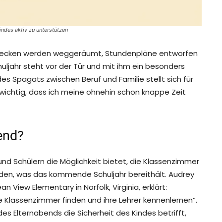
indes aktiv zu unterstützen
hbecken werden weggeräumt, Stundenpläne entworfen
ljahr steht vor der Tür und mit ihm ein besonders
es Spagats zwischen Beruf und Familie stellt sich für
so wichtig, dass ich meine ohnehin schon knappe Zeit
end?
 und Schülern die Möglichkeit bietet, die Klassenzimmer
nden, was das kommende Schuljahr bereithält. Audrey
n View Elementary in Norfolk, Virginia, erklärt:
e Klassenzimmer finden und ihre Lehrer kennenlernen“.
des Elternabends die Sicherheit des Kindes betrifft,