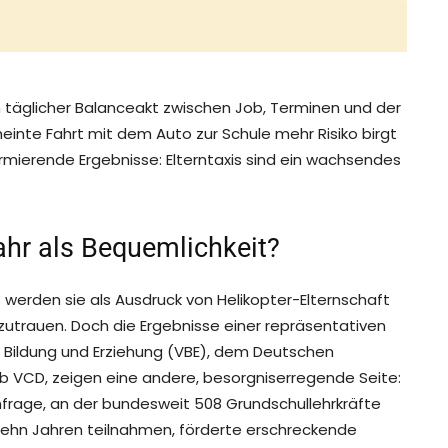
n täglicher Balanceakt zwischen Job, Terminen und der
einte Fahrt mit dem Auto zur Schule mehr Risiko birgt
armierende Ergebnisse: Elterntaxis sind ein wachsendes
fahr als Bequemlichkeit?
ls werden sie als Ausdruck von Helikopter-Elternschaft
it zutrauen. Doch die Ergebnisse einer repräsentativen
Bildung und Erziehung (VBE), dem Deutschen
b VCD, zeigen eine andere, besorgniserregende Seite:
 Umfrage, an der bundesweit 508 Grundschullehrkräfte
s zehn Jahren teilnahmen, förderte erschreckende