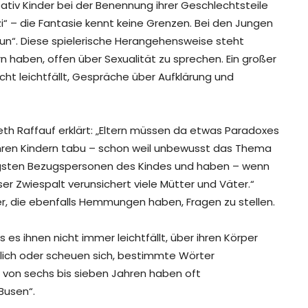
eativ Kinder bei der Benennung ihrer Geschlechtsteile
izi“ – die Fantasie kennt keine Grenzen. Bei den Jungen
impun“. Diese spielerische Herangehensweise steht
ern haben, offen über Sexualität zu sprechen. Ein großer
cht leichtfällt, Gespräche über Aufklärung und
abeth Raffauf erklärt: „Eltern müssen da etwas Paradoxes
 ihren Kindern tabu – schon weil unbewusst das Thema
 engsten Bezugspersonen des Kindes und haben – wenn
ser Zwiespalt verunsichert viele Mütter und Väter.“
der, die ebenfalls Hemmungen haben, Fragen zu stellen.
 es ihnen nicht immer leichtfällt, über ihren Körper
nlich oder scheuen sich, bestimmte Wörter
von sechs bis sieben Jahren haben oft
Busen“.