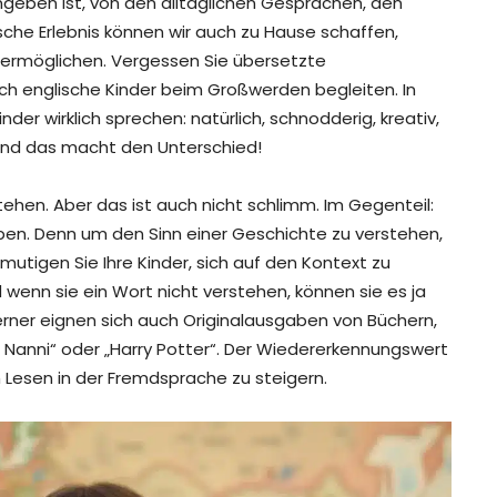
geben ist, von den alltäglichen Gesprächen, den
he Erlebnis können wir auch zu Hause schaffen,
 ermöglichen. Vergessen Sie übersetzte
auch englische Kinder beim Großwerden begleiten. In
der wirklich sprechen: natürlich, schnodderig, kreativ,
, und das macht den Unterschied!
tehen. Aber das ist auch nicht schlimm. Im Gegenteil:
üben. Denn um den Sinn einer Geschichte zu verstehen,
utigen Sie Ihre Kinder, sich auf den Kontext zu
d wenn sie ein Wort nicht verstehen, können sie es ja
rner eignen sich auch Originalausgaben von Büchern,
d Nanni“ oder „Harry Potter“. Der Wiedererkennungswert
am Lesen in der Fremdsprache zu steigern.