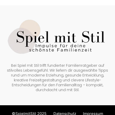
Bei Spiel mit Stil trifft fundierter Familienratgeber auf
stilvolles Lebensgefühl: Wir liefern dir ausgewählte Tipps
rund um moderne Erziehung, gesunde Entwicklung,
kreative Freizeitgestaltung und clevere Lifestyle-
Entscheidungen für den Familienalltag – kompakt,
durchdacht und mit Stil.
©SpielmitStil 2025
Datenschutz
Impressum