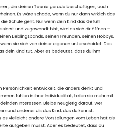
sieren, die deinen Teenie gerade beschäftigen, auch
heinen. Es wäre schade, wenn du nur dann wirklich das
ie Schule geht. Nur wenn dein Kind das Gefühl
sierst und zugewandt bist, wird es sich dir öffnen –
inen Lieblingsbands, seinen Freunden, seinen Hobbys.
h wenn sie sich von deiner eigenen unterscheidet. Das
as dein Kind tut. Aber es bedeutet, dass du ihm
n Persönlichkeit entwickelt, die anders denkt und
en fühlen in ihrer Individualität, teilen sie mehr mit.
delnden Interessen. Bleibe neugierig darauf, wer
t jemand anderes als das Kind, das du kennst.
s es vielleicht andere Vorstellungen vom Leben hat als
erte aufgeben musst. Aber es bedeutet, dass du