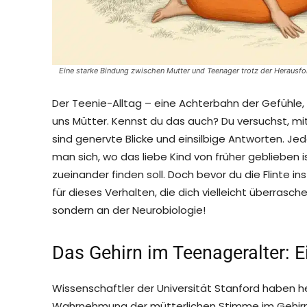
Eine starke Bindung zwischen Mutter und Teenager trotz der Herausfo
Der Teenie-Alltag – eine Achterbahn der Gefühle, n
uns Mütter. Kennst du das auch? Du versuchst, mi
sind genervte Blicke und einsilbige Antworten. Je
man sich, wo das liebe Kind von früher geblieben
zueinander finden soll. Doch bevor du die Flinte ins 
für dieses Verhalten, die dich vielleicht überrasche
sondern an der Neurobiologie!
Das Gehirn im Teenageralter: E
Wissenschaftler der Universität Stanford haben h
Wahrnehmung der mütterlichen Stimme im Gehirn ve