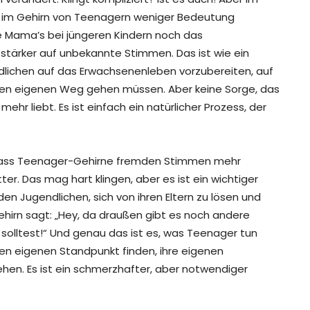
 im Gehirn von Teenagern weniger Bedeutung
e Mama’s bei jüngeren Kindern noch das
stärker auf unbekannte Stimmen. Das ist wie ein
ndlichen auf das Erwachsenenleben vorzubereiten, auf
 ihren eigenen Weg gehen müssen. Aber keine Sorge, das
mehr liebt. Es ist einfach ein natürlicher Prozess, der
, dass Teenager-Gehirne fremden Stimmen mehr
r. Das mag hart klingen, aber es ist ein wichtiger
 den Jugendlichen, sich von ihren Eltern zu lösen und
 Gehirn sagt: „Hey, da draußen gibt es noch andere
solltest!“ Und genau das ist es, was Teenager tun
n eigenen Standpunkt finden, ihre eigenen
hen. Es ist ein schmerzhafter, aber notwendiger