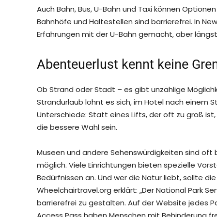
Auch Bahn, Bus, U-Bahn und Taxi können Optionen se
Bahnhöfe und Haltestellen sind barrierefrei. In Ne
Erfahrungen mit der U-Bahn gemacht, aber längst n
Abenteuerlust kennt keine Gre
Ob Strand oder Stadt – es gibt unzählige Möglichk
Strandurlaub lohnt es sich, im Hotel nach einem St
Unterschiede: Statt eines Lifts, der oft zu groß is
die bessere Wahl sein.
Museen und andere Sehenswürdigkeiten sind oft ba
möglich. Viele Einrichtungen bieten spezielle Vo
Bedürfnissen an. Und wer die Natur liebt, sollte di
Wheelchairtravel.org erklärt: „Der National Park
barrierefrei zu gestalten. Auf der Website jedes Pa
Access Pass haben Menschen mit Behinderung freie