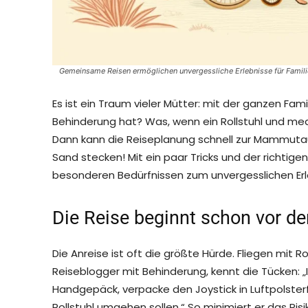
Gemeinsame Reisen ermöglichen unvergessliche Erlebnisse für Famili
Es ist ein Traum vieler Mütter: mit der ganzen Fam
Behinderung hat? Was, wenn ein Rollstuhl und me
Dann kann die Reiseplanung schnell zur Mammutau
Sand stecken! Mit ein paar Tricks und der richtige
besonderen Bedürfnissen zum unvergesslichen Erl
Die Reise beginnt schon vor de
Die Anreise ist oft die größte Hürde. Fliegen mit Ro
Reiseblogger mit Behinderung, kennt die Tücken: „
Handgepäck, verpacke den Joystick in Luftpolster
Rollstuhl umgehen sollen.“ So minimiert er das Ri