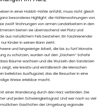
eben in einer Hobbit-Höhle anfühlt, muss nicht gleich
n ganz besonderes Highlight: die Höhlenwohnungen von
iese zwölf Wohnungen von armen Landarbeitern in den
tmetern bieten sie überraschend viel Platz und
 aus natürlichem Fels bestehen. Ein faszinierender
 nur Kinder in seinen Bann zieht.
were und langwierige Arbeit, die bis zu fünf Monate
ung zu schützen, wurden auf den „Dächern“ Schafe
, dass Bäume wachsen und die Wurzeln den Sandstein
zeigt, wie kreativ und einfallsreich die Menschen
 beliebtes Ausflugsziel, das die Besucher in eine
endige Weise erlebbar macht.
mit einer Wanderung durch den Harz verbinden. Die
ter und jeden Schwierigkeitsgrad. Und wer nach so viel
gemütlichen Gasthöfen der Umgebung regionale