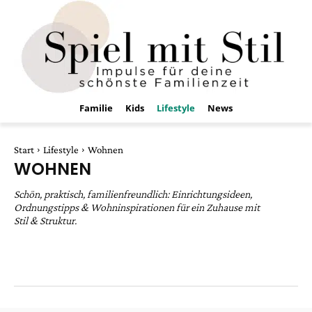
Familie
Kids
Lifestyle
News
Start
Lifestyle
Wohnen
WOHNEN
Schön, praktisch, familienfreundlich: Einrichtungsideen,
Ordnungstipps & Wohninspirationen für ein Zuhause mit
Stil & Struktur.
Beauty
Empfehlungen
Feiertage
Geschenke
Kindergeburtstage
Kleidung
Reisen
Testberichte
Trends