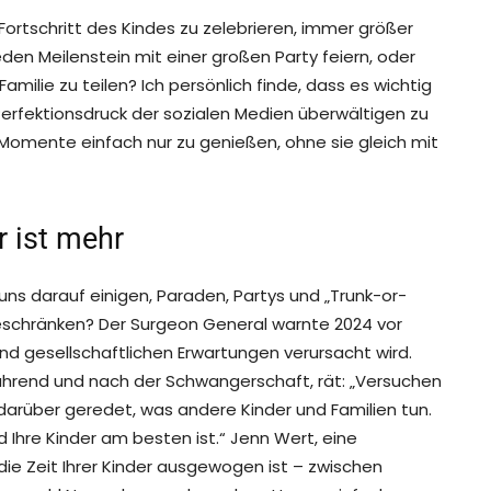
 Fortschritt des Kindes zu zelebrieren, immer größer
eden Meilenstein mit einer großen Party feiern, oder
 Familie zu teilen? Ich persönlich finde, dass es wichtig
 Perfektionsdruck der sozialen Medien überwältigen zu
Momente einfach nur zu genießen, ohne sie gleich mit
 ist mehr
 uns darauf einigen, Paraden, Partys und „Trunk-or-
eschränken? Der Surgeon General warnte 2024 vor
und gesellschaftlichen Erwartungen verursacht wird.
 während und nach der Schwangerschaft, rät: „Versuchen
l darüber geredet, was andere Kinder und Familien tun.
nd Ihre Kinder am besten ist.“ Jenn Wert, eine
 die Zeit Ihrer Kinder ausgewogen ist – zwischen