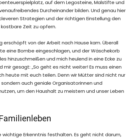
nteuerspielplatz, auf dem Legosteine, Malstifte und
venaufreibendes Durcheinander bilden. Und genau hier
t cleveren Strategien und der richtigen Einstellung den
kostbare Zeit zu opfern.
llig erschöpft von der Arbeit nach Hause kam. Überall
hätte eine Bombe eingeschlagen, und der Wäschekorb
alles hinzuschmeißen und mich heulend in eine Ecke zu
 mir gesagt: „So geht es nicht weiter! Es muss einen
heute mit euch teilen. Denn wir Mütter sind nicht nur
, sondern auch geniale Organisatorinnen und
n nutzen, um den Haushalt zu meistern und unser Leben
 Familienleben
ne wichtige Erkenntnis festhalten. Es geht nicht darum,