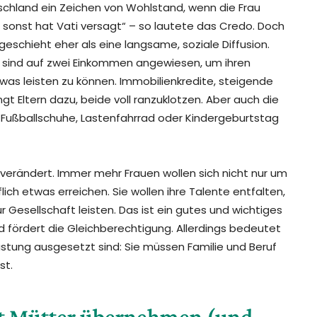
schland ein Zeichen von Wohlstand, wenn die Frau
, sonst hat Vati versagt“ – so lautete das Credo. Doch
geschieht eher als eine langsame, soziale Diffusion.
en sind auf zwei Einkommen angewiesen, um ihren
as leisten zu können. Immobilienkredite, steigende
gt Eltern dazu, beide voll ranzuklotzen. Aber auch die
 Fußballschuhe, Lastenfahrrad oder Kindergeburtstag
 verändert. Immer mehr Frauen wollen sich nicht nur um
ch etwas erreichen. Sie wollen ihre Talente entfalten,
r Gesellschaft leisten. Das ist ein gutes und wichtiges
nd fördert die Gleichberechtigung. Allerdings bedeutet
stung ausgesetzt sind: Sie müssen Familie und Beruf
st.
eit Mütter übernehmen (und