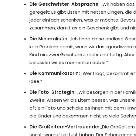
Die Geschwister-Absprache:
„Wir haben das
geregelt: Es gibt Listen mit netten Dingen, die
jeder einfach schenken, was er möchte. Bevorzu
zusammen, damit es ein Geschenk gibt und nic
Die Minimalistin:
„Ich finde diese endlose Ges
kein Problem damit, wenn wir das irgendwann a
Kind ein, zwei Geschenke mehr und fertig. Ab
belassen wir es momentan dabei.“
Die Kommunikatorin:
„Wer fragt, bekommt etw
Idee.“
Die Foto-Strategin:
„Wir besorgen in der Famil
Zweifel wissen wir als Eltern besser, was unse
oft ein Foto und schicke es ihnen mit dem Hin
die Kinder und bekommen nicht so viele Sachen
Die Großeltern-Vertrauende:
„Die Großeltern 
sonst, worauf sie Lust haben. Der Schenkende 