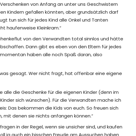
 Verschenken von Anfang an unter uns Geschwistern
 den Kindern gefallen könnten, aber grundsätzlich darf
gt tun sich für jedes Kind alle Onkel und Tanten
ht haufenweise Kleinkram.“
chenkeflut von den Verwandten total sinnlos und hätte
bschaffen. Dann gibt es eben von den Eltern für jedes
er momentan haben alle noch Spaß daran, also
as gesagt. Wer nicht fragt, hat offenbar eine eigene
ie alle die Geschenke für die eigenen Kinder (denn im
re Kinder sich wünschen). Für die Verwandten mache ich
weis: Das bekommen die Kids von euch. So freuen sich
, mit denen sie nichts anfangen können.“
fragen in der Regel, wenn sie unsicher sind, und kaufen
soll ja auch ein bisschen Freude am Aussuchen haben