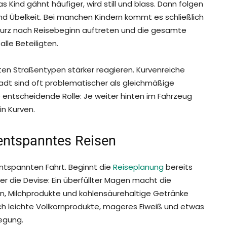
 Kind gähnt häufiger, wird still und blass. Dann folgen
d Übelkeit. Bei manchen Kindern kommt es schließlich
urz nach Reisebeginn auftreten und die gesamte
lle Beteiligten.
ten Straßentypen stärker reagieren. Kurvenreiche
dt sind oft problematischer als gleichmäßige
e entscheidende Rolle: Je weiter hinten im Fahrzeug
in Kurven.
ntspanntes Reisen
entspannten Fahrt. Beginnt die
Reiseplanung
bereits
hier die Devise: Ein überfüllter Magen macht die
en, Milchprodukte und kohlensäurehaltige Getränke
h leichte Vollkornprodukte, mageres Eiweiß und etwas
egung.