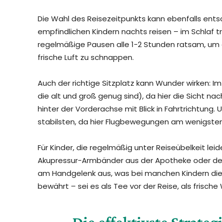
Die Wahl des Reisezeitpunkts kann ebenfalls entsc
empfindlichen Kindern nachts reisen – im Schlaf tr
regelmäßige Pausen alle 1-2 Stunden ratsam, um
frische Luft zu schnappen.
Auch der richtige Sitzplatz kann Wunder wirken: Im A
die alt und groß genug sind), da hier die Sicht nac
hinter der Vorderachse mit Blick in Fahrtrichtung
stabilsten, da hier Flugbewegungen am wenigsten
Für Kinder, die regelmäßig unter Reiseübelkeit leide
Akupressur-Armbänder aus der Apotheke oder de
am Handgelenk aus, was bei manchen Kindern die 
bewährt – sei es als Tee vor der Reise, als frisch
Die effektivste Strateg