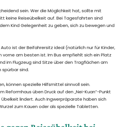
heidend sein. Wer die Möglichkeit hat, sollte mit
itt keine Reiseübelkeit auf. Bei Tagesfahrten sind
 dem Kind Gelegenheit zu geben, sich zu bewegen und
uto ist der Beifahrersitz ideal (natürlich nur für Kinder,
h vorne am besten ist. Im Bus empfiehlt sich ein Platz
. Und im Flugzeug sind Sitze über den Tragflächen am
 spürbar sind.
n, können spezielle Hilfsmittel sinnvoll sein.
m Reformhaus üben Druck auf den „Nei-Kuan“-Punkt
Übelkeit lindert. Auch Ingwerpräparate haben sich
e Wurzel zum Kauen oder als spezielle Tabletten.
ie gegen Reiseübelkeit bei