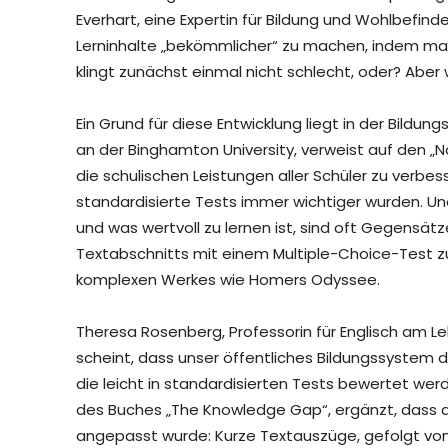
Everhart, eine Expertin für Bildung und Wohlbefind
Lerninhalte „bekömmlicher“ zu machen, indem man s
klingt zunächst einmal nicht schlecht, oder? Aber
Ein Grund für diese Entwicklung liegt in der Bildung
an der Binghamton University, verweist auf den „No
die schulischen Leistungen aller Schüler zu verbess
standardisierte Tests immer wichtiger wurden. Und
und was wertvoll zu lernen ist, sind oft Gegensätze
Textabschnitts mit einem Multiple-Choice-Test z
komplexen Werkes wie Homers Odyssee.
Theresa Rosenberg, Professorin für Englisch am Le
scheint, dass unser öffentliches Bildungssystem
die leicht in standardisierten Tests bewertet wer
des Buches „The Knowledge Gap“, ergänzt, dass 
angepasst wurde: Kurze Textauszüge, gefolgt von