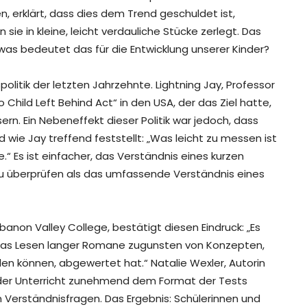
en, erklärt, dass dies dem Trend geschuldet ist,
ie in kleine, leicht verdauliche Stücke zerlegt. Das
 was bedeutet das für die Entwicklung unserer Kinder?
spolitik der letzten Jahrzehnte. Lightning Jay, Professor
 Child Left Behind Act“ in den USA, der das Ziel hatte,
ern. Ein Nebeneffekt dieser Politik war jedoch, dass
 wie Jay treffend feststellt: „Was leicht zu messen ist
.“ Es ist einfacher, das Verständnis eines kurzen
u überprüfen als das umfassende Verständnis eines
banon Valley College, bestätigt diesen Eindruck: „Es
 das Lesen langer Romane zugunsten von Konzepten,
den können, abgewertet hat.“ Natalie Wexler, Autorin
der Unterricht zunehmend dem Format der Tests
 Verständnisfragen. Das Ergebnis: Schülerinnen und