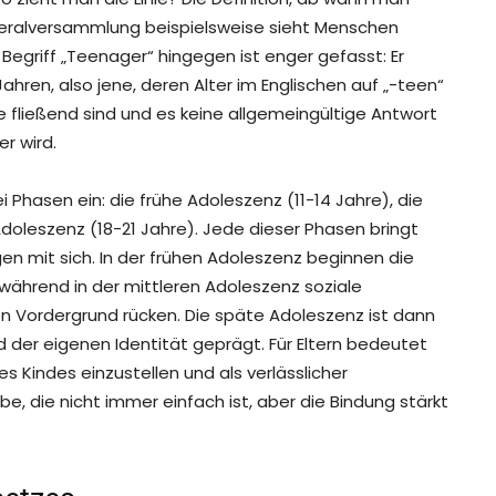
Generalversammlung beispielsweise sieht Menschen
 Begriff „Teenager“ hingegen ist enger gefasst: Er
ahren, also jene, deren Alter im Englischen auf „-teen“
e fließend sind und es keine allgemeingültige Antwort
r wird.
i Phasen ein: die frühe Adoleszenz (11-14 Jahre), die
doleszenz (18-21 Jahre). Jede dieser Phasen bringt
n mit sich. In der frühen Adoleszenz beginnen die
während in der mittleren Adoleszenz soziale
n Vordergrund rücken. Die späte Adoleszenz ist dann
d der eigenen Identität geprägt. Für Eltern bedeutet
es Kindes einzustellen und als verlässlicher
e, die nicht immer einfach ist, aber die Bindung stärkt